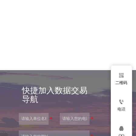

二维码
快捷加入数据交易
导航

电话

QQ