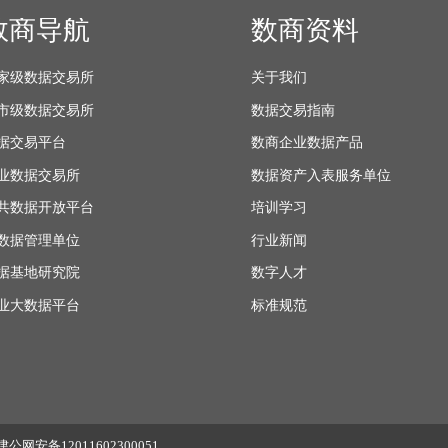
数商导航
数商资料
家级数据交易所
关于我们
市级数据交易所
数据交易指南
据交易平台
数商企业数据产品
业数据交易所
数据资产入表服务单位
共数据开放平台
培训学习
数据管理单位
行业新闻
据基地研究院
数字人才
业大数据平台
标准规范
津公网安备12011602300051