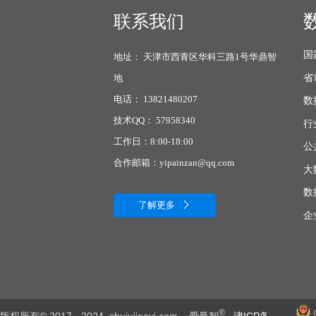
联系我们
国
地址： 天津市西青区华科三路1号华鼎智
省
地
电话： 13821480207
数
技术QQ： 57958340
行
工作日：8:00-18:00
公
合作邮箱：yipainzan@qq.com
大
数
了解更多

企
®
版权所有© 2017 - 2024 shujujiaoyi.com 爱曼智
津ICP备