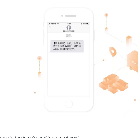
.com/product/sms?userCode=srehsgv1